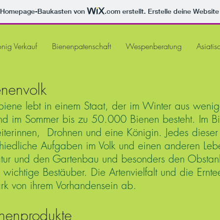
m Homepage-Baukasten von
.com
erstellt. Erstelle deine Websit
nig Verkauf
Bienenpatenschaft
Wespenberatung
Asiatis
enenvolk
iene lebt in einem Staat, der im Winter aus wenig
d im Sommer bis zu 50.000 Bienen besteht. Im Bi
iterinnen, Drohnen und eine Königin. Jedes diese
chiedliche Aufgaben im Volk und einen anderen Lebe
atur und den Gartenbau und besonders den Obstan
 wichtige Bestäuber. Die Artenvielfalt und die Ernte
rk von ihrem Vorhandensein ab.
nenprodukte