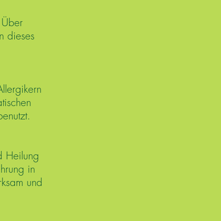
 Über
n dieses
llergikern
tischen
enutzt.
d Heilung
ahrung in
irksam und