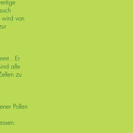
ertige
esuch
, wird von
zur
ommt.. Er
ind alle
Zellen zu
ener Pollen
essen.