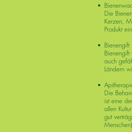
Bienenwa
Die Biene
Kerzen, Mö
Produkt ei
Bienengift
Bienengift
auch gefäh
Ländern wi
Apitherapi
Die Behan
ist eine de
allen Kult
gut verträ
Menschen)