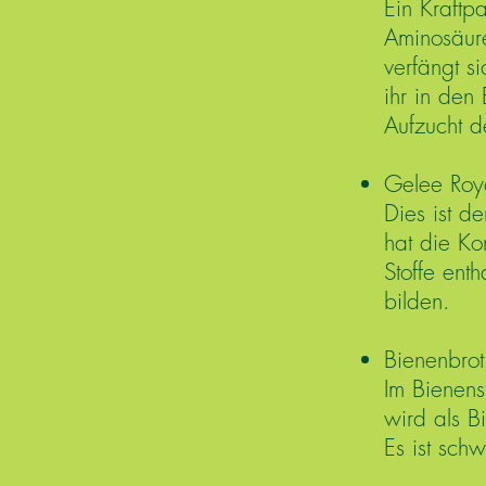
Ein Kraftp
Aminosäure
verfängt s
ihr in den
Aufzucht 
Gelee Roy
Dies ist d
hat die Ko
Stoffe ent
bilden.
Bienenbrot
Im Bienens
wird als B
Es ist sch