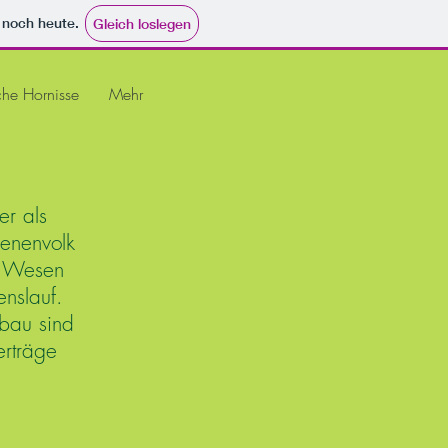
e noch heute.
Gleich loslegen
che Hornisse
Mehr
er als
enenvolk
r Wesen
nslauf.
bau sind
erträge