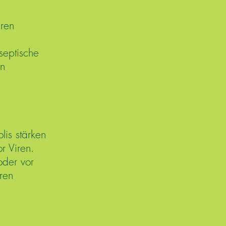
aren
g
septische
en
lis stärken
r Viren.
oder vor
ren