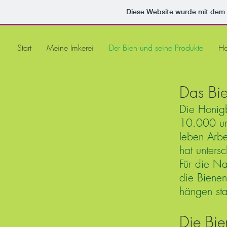
Diese Website wurde mit de
Start
Meine Imkerei
Der Bien und seine Produkte
Ho
Das Bi
Die Honigb
10.000 un
leben Arbe
hat unters
Für die N
die Bienen
hängen sta
Die Bie