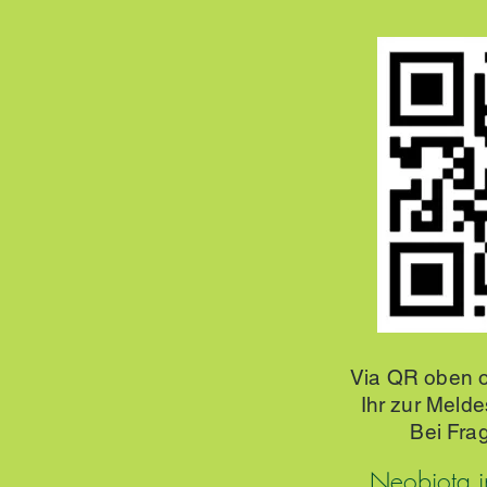
Via QR oben o
Ihr zur Meld
Bei Fra
Neobiota i