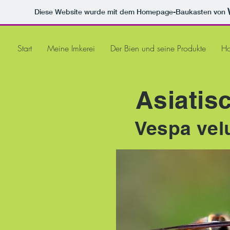
Diese Website wurde mit dem Homepage-Baukasten von
Start
Meine Imkerei
Der Bien und seine Produkte
Ho
Asiatis
Vespa velu