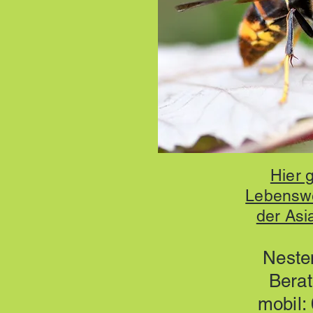
Hier g
Lebensw
der Asi
Neste
Berat
mobil: